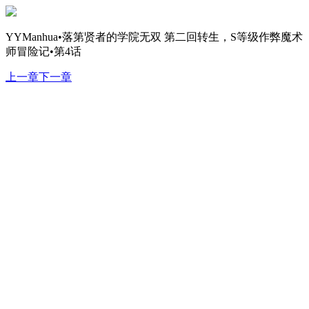
YYManhua•落第贤者的学院无双 第二回转生，S等级作弊魔术
师冒险记•第4话
上一章
下一章