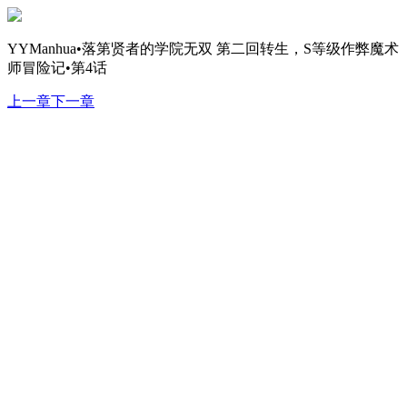
YYManhua•落第贤者的学院无双 第二回转生，S等级作弊魔术
师冒险记•第4话
上一章
下一章