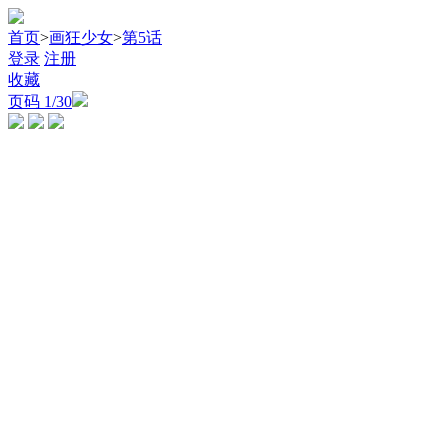
首页
>
画狂少女
>
第5话
登录
注册
收藏
页码
1
/30