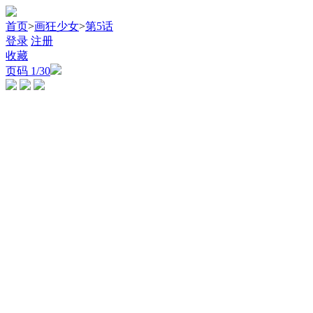
首页
>
画狂少女
>
第5话
登录
注册
收藏
页码
1
/30