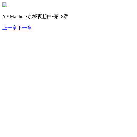
YYManhua•京城夜想曲•第18话
上一章
下一章