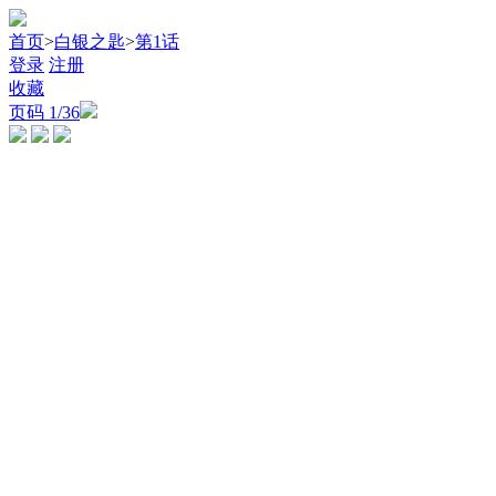
首页
>
白银之匙
>
第1话
登录
注册
收藏
页码
1
/36