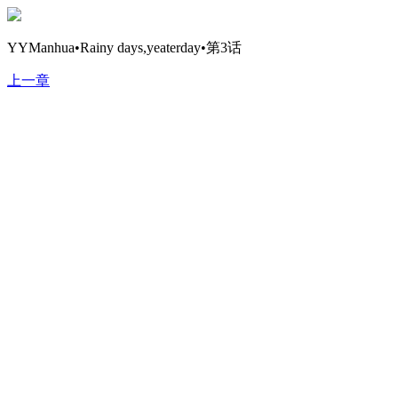
YYManhua•Rainy days,yeaterday•第3话
上一章