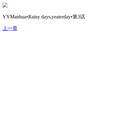
YYManhua•Rainy days,yeaterday•第3话
上一章