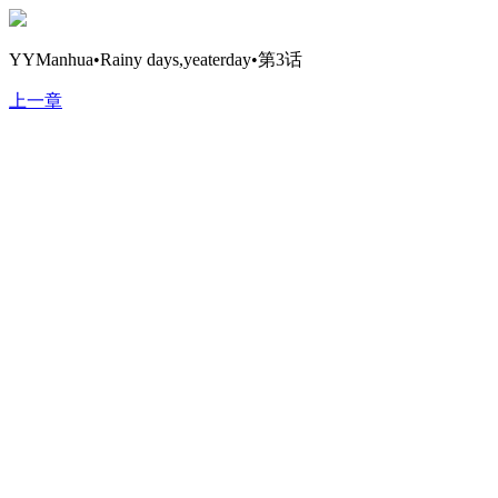
YYManhua•Rainy days,yeaterday•第3话
上一章