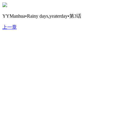
YYManhua•Rainy days,yeaterday•第3话
上一章