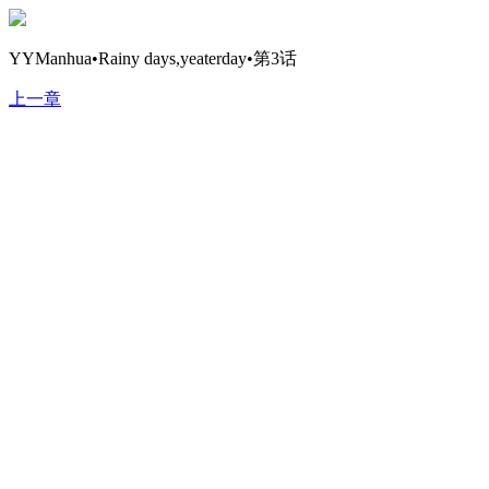
YYManhua•Rainy days,yeaterday•第3话
上一章