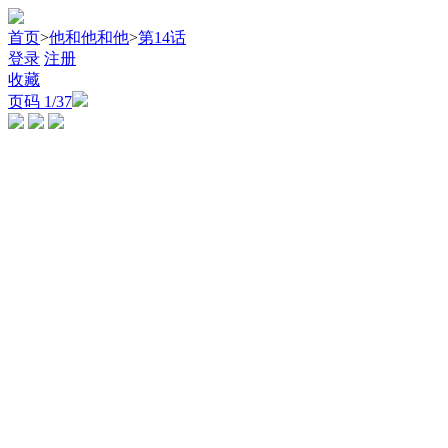
首页
>
他和他和他
>
第14话
登录
注册
收藏
页码
1
/37