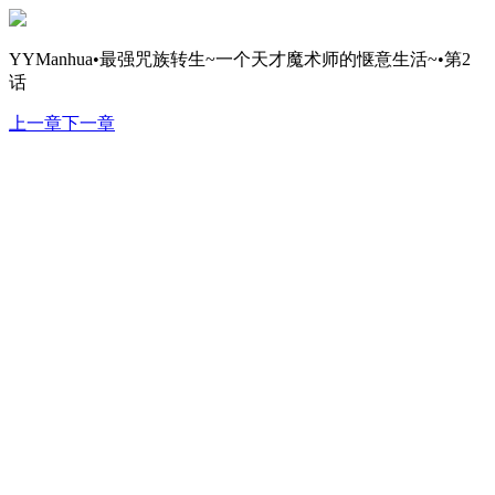
YYManhua•最强咒族转生~一个天才魔术师的惬意生活~•第2
话
上一章
下一章