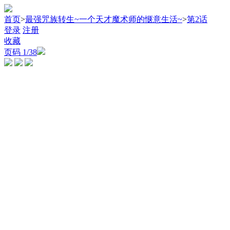
首页
>
最强咒族转生~一个天才魔术师的惬意生活~
>
第2话
登录
注册
收藏
页码
1
/38