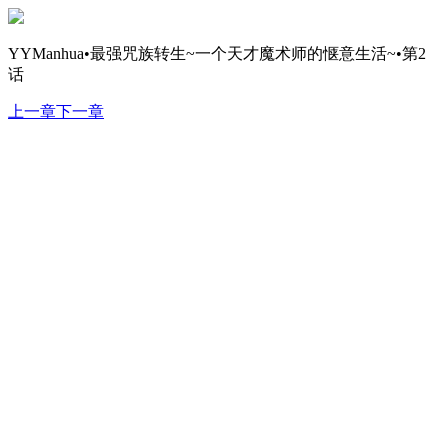
YYManhua•最强咒族转生~一个天才魔术师的惬意生活~•第2
话
上一章
下一章