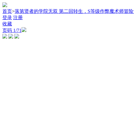
首页
>
落第贤者的学院无双 第二回转生，S等级作弊魔术师冒险
登录
注册
收藏
页码
1
/71