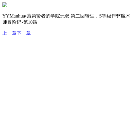
YYManhua•落第贤者的学院无双 第二回转生，S等级作弊魔术
师冒险记•第10话
上一章
下一章