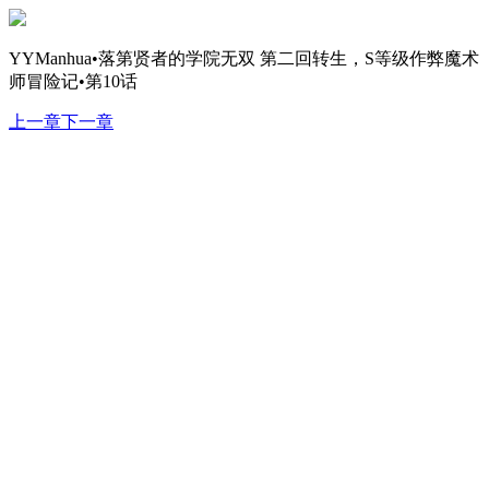
YYManhua•落第贤者的学院无双 第二回转生，S等级作弊魔术
师冒险记•第10话
上一章
下一章