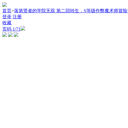
首页
>
落第贤者的学院无双 第二回转生，S等级作弊魔术师冒险
登录
注册
收藏
页码
1
/71