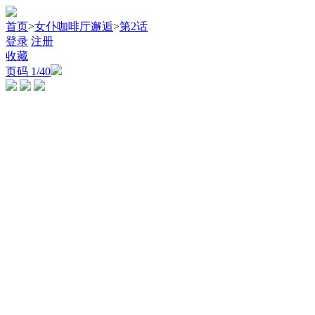
首页
>
女仆咖啡厅邂逅
>
第2话
登录
注册
收藏
页码
1
/40