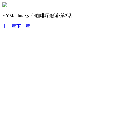
YYManhua•女仆咖啡厅邂逅•第2话
上一章
下一章