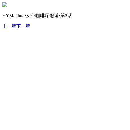
YYManhua•女仆咖啡厅邂逅•第2话
上一章
下一章