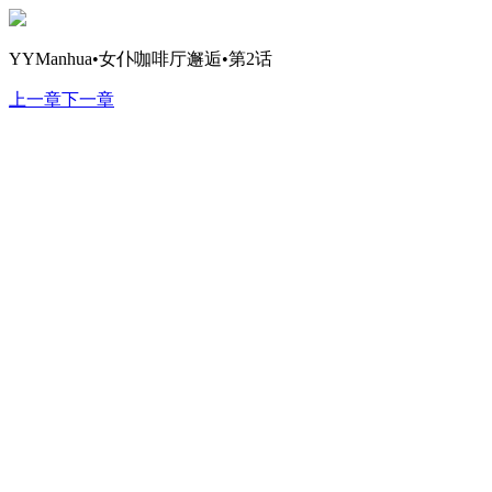
YYManhua•女仆咖啡厅邂逅•第2话
上一章
下一章