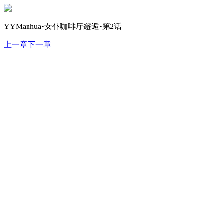
YYManhua•女仆咖啡厅邂逅•第2话
上一章
下一章