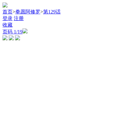
首页
>
拳愿阿修罗
>
第129话
登录
注册
收藏
页码
1
/19