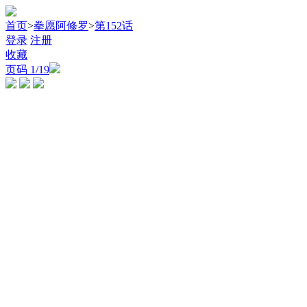
首页
>
拳愿阿修罗
>
第152话
登录
注册
收藏
页码
1
/19