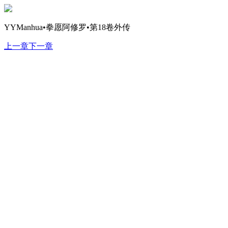
YYManhua•拳愿阿修罗•第18卷外传
上一章
下一章