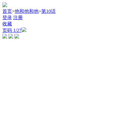
首页
>
他和他和他
>
第10话
登录
注册
收藏
页码
1
/27