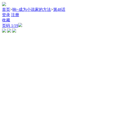
首页
>
响~成为小说家的方法
>
第48话
登录
注册
收藏
页码
1
/19