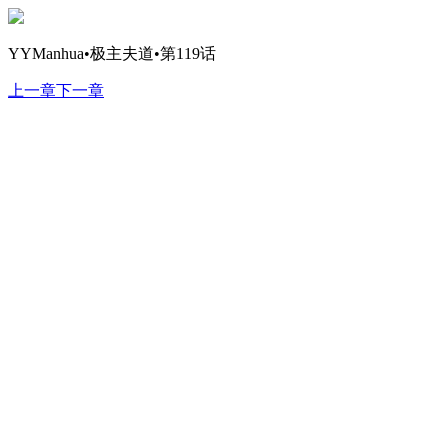
YYManhua•极主夫道•第119话
上一章
下一章