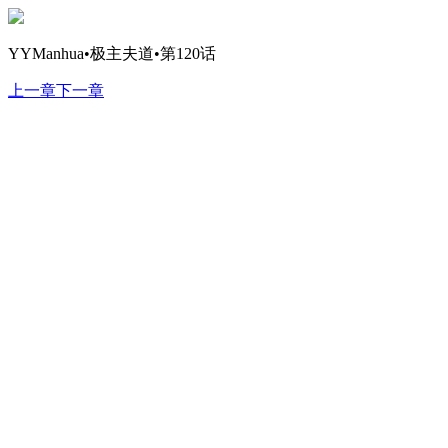
YYManhua•极主夫道•第120话
上一章
下一章