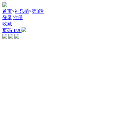
首页
>
神乐槌
>
第8话
登录
注册
收藏
页码
1
/20