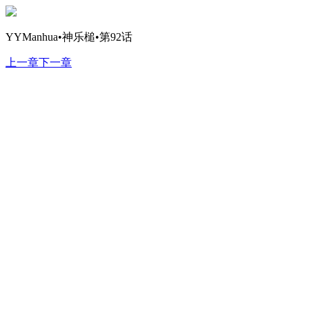
YYManhua•神乐槌•第92话
上一章
下一章