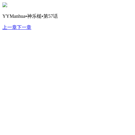
YYManhua•神乐槌•第57话
上一章
下一章