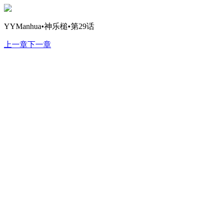
YYManhua•神乐槌•第29话
上一章
下一章