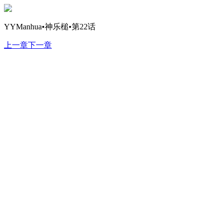
YYManhua•神乐槌•第22话
上一章
下一章